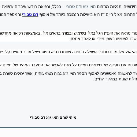
חידושים ותגליות מתחום
תאי גזע ודם טבורי –
בכלל, ורפואת חידוש-איברים /רפואה-
דם טבורי
והמספר המוג
רי מראה את העניין הגלובאלי בשימוש ובצורך בתאים אלו. באמצעות רפואה מחדשת,
בון לשימוש באופן מיידי או לאחר אחסון.
 גזע אלו מדם טבורי, השאלה היחידה שנותרת היא הפוטנציאל עבור ניסויים קליניים
מוכנות עם חקיקה של טיפולים תאיים על מנת לאפשר את המעבר המהיר של תאים ל
אשר לראשונה מאפשרים לאסוף מספר תאי גזע גבוה משמעותית, אשר יכולים לשרת 
לות שונות במהלך החיים.
מיקי שחם
תאי גזע
דם טבורי