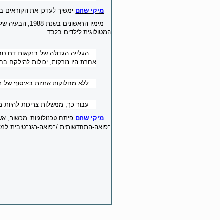
מיקי שחם
ימשיך לעדכן את הקוראים ב
מימיו הראשונים בשנת 1988, הבעיה של התחום מציל חיים זה היא ביעילות הנמוכה ביותר של איסוף
המטולוגית לילדים בלבד.
העלייה הגדולה של בנקאות דם טבו
אחרת היו נזרקות, יכולות להילקח בחש
ללא מחלוקות אתיות באיסוף של תאי
עבור כך, ממשלות צריכות להיות 
מיקי שחם
פיתח טכנולוגיות ומכשור, 
רפואה-התחדשותית /רפואה-רגנרטיבית למח