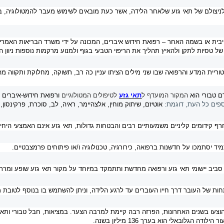
צולם של תאי גזע שלאחר הלידה, אשר כעת מובאים לשימוש מעבר להמטולוגיה, בניסוי
יבית או בשמה האחר – רפואת חידוש איברים, המכונה על ידי משרד הבריאות האמרי
 טסיות לתקן ולהאיץ תהליך את הריפוי הטבעי בגוף ולמנוע מרקמות נוספות ניוון ה
טוריית המדע והרפואה שבו שני מילים הציתו עניין כה רב, תשוקה, מחלוקת ותקווה מהק
המקור המועדף ל
תאי גזע
לטיפולים המטולוגיים
ורפואת חידוש-איברים
/
ספים כל העת, דוגמת:
אוטיזם, שיתוק מוחין, אלצהיימר, ראיה, לב, סוכרת, פרקינסון
ף קידומים קליניים משמעותיים רבים והבטחות גדולות, תאי גזע אינם האמצעי היחיד
מיד יסתמכו על חדשנות ברפואה, כירורגיה, טכנולוגיה ו/או פיתוחים פרמצבטיים.
סביב יישומי תאי גזע ורפואה מחדשת ותתמקד במיוחד על מקור תאי גזע שופע ומרת
ות של העובר דרך חייו העוברים עד לרגע הלידה, וניתן להשתמש בו בנוסף לטובת מחק
וצעו בשנים האחרונות, הפרזה רבה קיימת למרבה הצער. במציאות, חבל טבורי ותאי 
 הגלובאלי הוא בערך 136 מיליון בשנה.