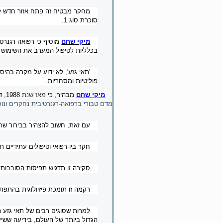
מחקר מבטיח זה פתח אזור חדש לני
סוכרת סוג 1.
מיקי שחם
מוסיף כי רפואה רגנרט
בכלליות לטיפול המערב את השימוש של
'תאי גזע'; לא ידוע על מקרה בהיס
פוליטיות ומסחריות.
מיקי שחם
מבהיר
, כי
מאז שנת
1988, דם טבורי הוא
מדם טבורי ברפואה-רגנרטיבית נחקרים ונו
עם זאת, חשוב להצהיר בבירור שחר
חקר ביו-רפואי וטיפולים עתידיים ת
סקירה זו תדגיש תפיסות הסובבות 
רקמה זו תומכת פיזיולוגית בהתפתח
למרות שסוגים רבים של תאי גזע ה
הגדול ביותר של העולם, בידיעה ששיעור הילודה