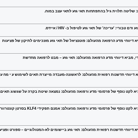
: שליטה תלוית גיל בהתפתחות תאי גזע לתאי עצב במוח.
בורי: 'עריכה' של תאי גזע לטיפול ב- HIV / איידס.
ביא דיווחי מדע הרפואה מהעולם: פוטנציאל של תאי גזע מזנכימים לתיקון של פציעות
ורי, מביא דיווחי מדע הרפואה מהעולם: תאי גזע – מבט לרפואה מחדשת
יא דיווחי חדשנות רפואית מהעולם: לראשונה-מעבדה מייצרת תאים לשימוש ע י מח על
מביא לקט נוסף של פרסומי מדע ורפואה מהעולם: נמצאה שיטת בקרה על שגשוג תאים.
מיקי שחם, ''בנק החיים''– דם טבורי, 
יא דיווחי חדשנות רפואית מהעולם: תאי גזע ביישומים לא-המטולוגיים – ספורט ופציע