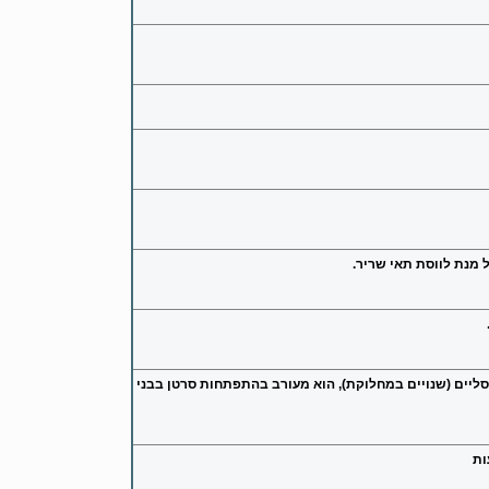
 מנת לווסת תאי שריר.
מביא לקט נוסף של פרסומי מדע ורפואה מהעולם: אמנם תפקידי KLF4 בסרטן קונטרוורסליים (שנויים במחלוקת), הוא מעורב בהתפתחות סרטן בבני
ות