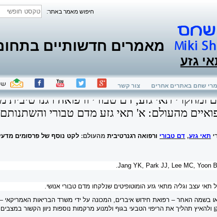
חיפוש מאמר באתר:
מאמרים חדשותיים בתחום ת
אי גזע
רי שחם באתרים אחרים
צור קשר
 ומחקרי תאי גזע, דם טבורי ורפואה רגנרטיבית 
ואיים מהעולם: א' תאי גזע מדם טבורי והשתנותם 
י
תאי גזע
,
דם טבורי
ורפואה רגנרטיבית
מהעולם:
לקט נוסף של פרסומים מדעיי
.
Jang YK, Park JJ, Lee MC, Yoon 
ל תאי עצב וגליה מתאי גזע הומוטופיטים שנלקחו מדם טבורי אנושי.
או בשמה האחר – רפואת חידוש איברים, המכונה על ידי משרד הבריאות האמריקאי –
להאיץ תהליך את הריפוי הטבעי בגוף ולמנוע מרקמות נוספות ניוון הקשור במצבים ר