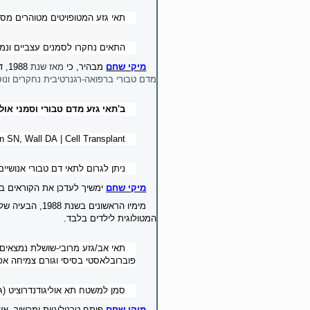
תאי גזע המטופויטים מטוהרים מס
התאים נחקרו לסמנים עצביים ונמצ
מיקי שחם
מבהיר
, כי
מאז שנת
1988, דם טבורי הוא
מדם טבורי ברפואה-רגנרטיבית נחקרים ונו
ב'תאי גזע מדם טבורי וסמני אול
SN, Wall DA | Cell Transplant
ניתן לגרום לתאי דם טבורי אנושיי
מיקי שחם
ימשיך לעדכן את הקוראים ב
מימיו הראשונים בשנת 1988, הבעיה של התחום מציל חיים זה היא ביעילות הנמוכה ביותר של איסוף
המטולוגית לילדים בלבד.
תאי אב/גזע מרובי-שושלת נמצאים
פוברובלאסטי בסיסי וגורם צמיחה אפי
סמן למשטח תא אוליגודנדרוציט (גל
מיקי שחם
פיתח טכנולוגיות ומכשור, 