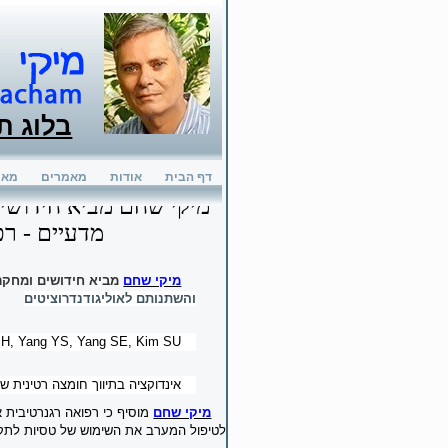
בלוג ת
דף הבית
אודות
מאמרים
מאמ
מיקי שחם מביא חידושים
מדעיים - רפ
מיקי שחם
מביא חידושים ומחקר
והשתנותם לאוליגודנדרוציטים
BH, Yang YS, Yang SE, Kim SU
אינדוקציה בתיווך חומצה רטינית ש
מיקי שחם
מוסיף כי רפואה רגנרטיבית 
לטיפול המערב את השימוש של טסיות לתקן ו