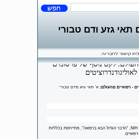
אי גזע ודם טבורי
מהעולם: לקט נוסף של פרסומים
לאוליגודנדרוציטים
ם - רפואיים מהעולם:
א' תאי גזע מדם טבורי
NIH
, "הדבר הגדול הבא ברפואה", מתייחסת בכלליות
פואיים.