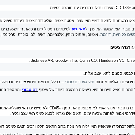
וג
CD 133+
הופרדו וגדלו בתרבית עם חומצה רטינית.
או כמשתנים לתאים דמויי תאי עצב, אסטרוציטים ואוליגודנדרוציטים בעזרת טיפול ע
המקור המועדף ל
תאי גזע
לטיפולים המטולוגיים
ורפואת חידוש-איברים
/
ספים כל העת, דוגמת:
אוטיזם, שיתוק מוחין, אלצהיימר, ראיה, לב, סוכרת, פרקינסון
יגודנדרוציטים
.
Bicknese AR, Goodwin HS, Quinn CO, Henderson VC, Chien 
ם לבטא סמנים לתאי עצב וגליה..
חידושים ותגליות מתחום
תאי גזע ודם טבורי –
בכלל, ורפואת חידוש-איברים /רפואה-
דם טבורי
והמספר המוג
 בדם טבורי אנושי אשר לא מבטאים את סמן ה-
CD45
ולא מייצרים תאי שושלת-המטופ
דרמי אנושי לפחות שבעה ימים, תאים אלו נגרמו לבטא סמני תאי עצב וגליה.
קוקרברוסיד) שמאפיין תאי גליה היה נוכח ברוב התאים הללו ורבים הציגו סמנים דואל
אשר לראשונה מאפשרים לאסוף מספר תאי גזע גבוה משמעותית, אשר יכולים לשרת 