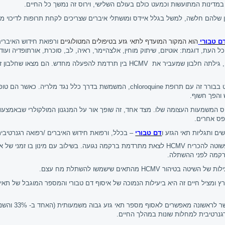
שלהם חלשה, למשל בגלל איידס ומושתלי איברים שצריכים לקחת תרופות לדיכוי 
ם טבורי
הוא המקור המועדף לתאי גזע בטיפולים המטולוגיים
ורפואת חידוש האיברי
ל העת, דוגמת: אוטיזם, שיתוק מוחין, אלצהיימר, ראיה, לב, סוכרת, אורתופדיה ועוד.
, גילתה חלבון שמעביר את
HCMV
בין תרדמת להפעלה מחדש. הם מצאו שחלבון זה, על
ט בבורר זה עם תרופת
chloroquine
, המשמשת בדרך כלל נגד מלריה. כאשר הם טופל
 והפך חשוף
.
משמעות העצומה שלו. מצד אחד, זה שופך אור על המנגנון המולקולרי שבאמצעות
רפס אחרים.
ים ותגליות תאי הגזע ו
דם טבורי
– בכלל, ורפואת חידוש האיברים /רפואה רגנרטיבית
שוטה להכריח
HCMV
לצאת מתרדמת ברקמה נגועה. בשילוב עם מינון בו זמני של אנ
הרקמה לפני ההשתלה
.
ילות של השיטה בטיהור
HCMV
מהתאים שישמשו להשתלת מח עצם.
ץ ומציל חיים זה היא ביעילות הנמוכה של איסוף דם טבורי והמספר המוגבל של תאי
נרטיבית למחלות שונות במהלך החיים.