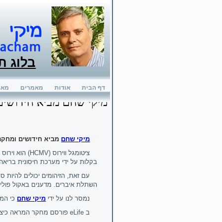
בלוג ת
דף הבית
אודות
מאמרים
מאמ
מיקי שחם מביא חידושים
מיקי שחם
מביא חידושים ומחקרי
ציטומגל ווירוס
(HCMV)
הוא וירוס
בקלות על ידי מערכת חיסונית בריאה.
עם זאת, הזיהומים יכולים להיות ס
השתלת איברים. מדענים באקול פוליט
נמסר לנו על ידי
מיקי שחם
כי
המת
ב
eLife
פורסם מחקר המראה כיצד 