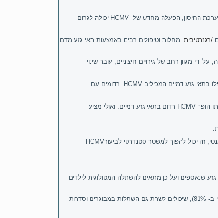
מערכת החיסון, הפעלה מחדש של
HCMV
יכולה לגרום
ם
/רגנרטיבית.
מחלות וטיפולים רבים באמצעות תאי גזע מדם
 ידי מגוון רחב של גירויים חיצוניים, עובר שינוי
ו בתאי גזע
דמיים
המכילים
HCMV
רדומים עם
ו הופך
HCMV
רדום בתאי גזע
דמיים, ואולי מציע
.
טי, זה יכול להפוך למשטר סטנדרטי לביעור
HCMV
 גזע שנאספים ועל כן מתאים להשתלה המטולוגית לילדים
פיתח טכנולוגיות ומכשור, אשר לראשונה מאפשרים לאסוף מספר תאי גזע גבוה משמעותית (האחד ב- 33% והשני ב- 81%), שיכולים לשרת גם השתלות במבוגרים וסדרות