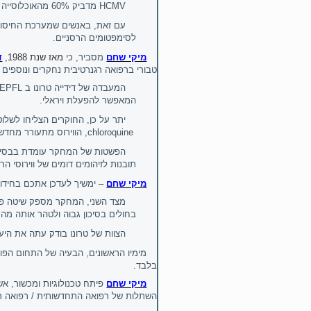
HCMV
מדביק 60% מהאוכלוסייה במדינות המתועשות וכמעט כולם בעולם השלישי, וירוס זה נמשך כל החיים.
עם זאת, באנשים שמערכת החיסון 
לסימפטומים הרסניים
.
מיקי שחם
מסביר
, כי
מאז שנת 1988,
ד
טבורי ברפואה רגנרטיבית נחקרים ונוספים כ
המעבדה של דידייה טרונו
ב
EPFL
המאפשר להפעלת ויראלי
.
יתר על כן, החוקרים הצליחו לשלו
chloroquine
, הווירוס מתעורר מחדש
הפשטות של המחקר עומדת בבסיס ה
תובנות לזיהומים דומים של ווירוסי ה
מיקי שחם
– ימשיך לעדכן אתכם בחידוש
מצד השני, המחקר מספק שיטה פ
בחולים בסיכון גבוה ולטהר אותה מ
הצוות של טרונו בודק עתה את היע
מימיו הראשונים, הבעיה של התחום הפור
בלבד.
מיקי שחם
השתלות של רפואה התחדשותית / רפואה רג