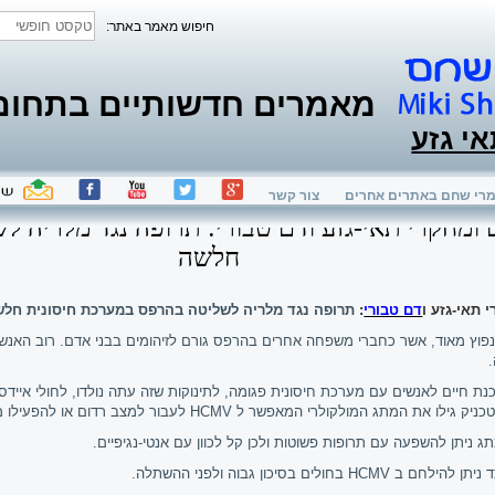
חיפוש מאמר באתר:
מאמרים חדשותיים בתחום ת
אי גזע
רי שחם באתרים אחרים
צור קשר
 ומחקרי תאי-גזע ודם טבורי: תרופה נגד מלריה 
חלשה
 תאי-גזע ו
דם טבורי
:
תרופה נגד מלריה לשליטה בהרפס במערכת חיסונית חל
 נפוץ מאוד, אשר כחברי משפחה אחרים בהרפס גורם לזיהומים בבני אדם. רוב האנש
כנת חיים לאנשים עם מערכת חיסונית פגומה, לתינוקות שזה עתה נולדו, לחולי איידס
כניק
גילו את המתג המולקולרי המאפשר ל
HCMV
לעבור למצב רדום או להפעילו 
ג ניתן להשפעה עם תרופות פשוטות ולכן קל לכוון עם אנטי-נגיפיים.
ניתן להילחם ב
HCMV
בחולים בסיכון גבוה ולפני ההשתלה
.